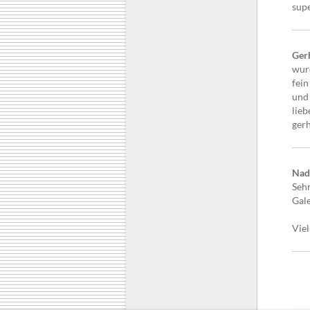
supe
Ger
wurd
fein
und 
lieb
ger
Nad
Seh
Gale
Viel