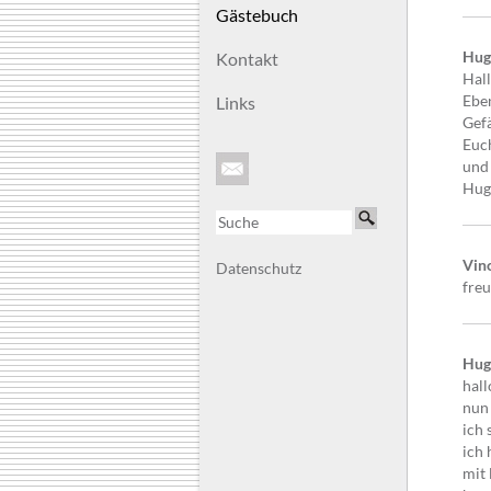
Gästebuch
Hug
Kontakt
Hall
Ebe
Links
Gefä
Euch
und
Hug
Vin
Datenschutz
freu
Hug
hall
nun 
ich 
ich 
mit 