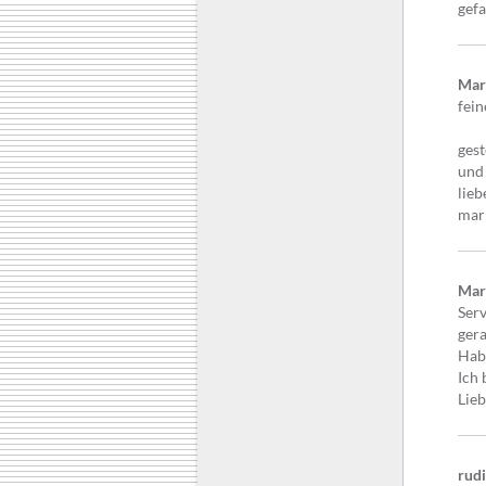
gefa
Mar
fein
gest
und 
lieb
mar
Mar
Serv
ger
Habe
Ich 
Lie
rud