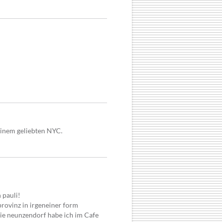
einem geliebten NYC.
 pauli!
rovinz in irgeneiner form
rie neunzendorf habe ich im Cafe