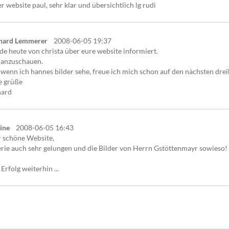
r website paul, sehr klar und übersichtlich lg rudi
hard Lemmerer
2008-06-05 19:37
e heute von christa über eure website informiert.
 anzuschauen.
wenn ich hannes bilder sehe, freue ich mich schon auf den nächsten drei
e grüße
hard
ine
2008-06-05 16:43
r schöne Website,
rie auch sehr gelungen und die Bilder von Herrn Gstöttenmayr sowieso!
 Erfolg weiterhin ...