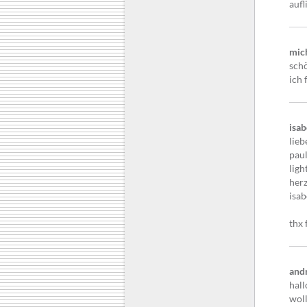
aufl
mic
schö
ich 
isab
lieb
paul
ligh
herz
isab
thx 
and
hall
woll