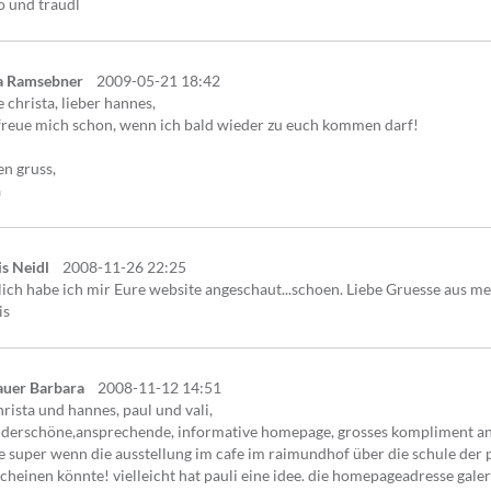
o und traudl
ia Ramsebner
2009-05-21 18:42
e christa, lieber hannes,
freue mich schon, wenn ich bald wieder zu euch kommen darf!
en gruss,
a
s Neidl
2008-11-26 22:25
ich habe ich mir Eure website angeschaut...schoen. Liebe Gruesse aus m
is
auer Barbara
2008-11-12 14:51
hrista und hannes, paul und vali,
derschöne,ansprechende, informative homepage, grosses kompliment an
 super wenn die ausstellung im cafe im raimundhof über die schule der p
cheinen könnte! vielleicht hat pauli eine idee. die homepageadresse gale