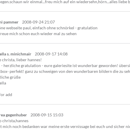
iegen.schaun wir einmal...freu mich auf ein wiedersehn,hörn...alles liebe 
hi pammer
2008-09-24 21:07
ne webseite paul, einfach ohne schnörkel - gratulation
freue mich schon euch wieder mal zu sehen
ella s. minichmair
2008-09-17 14:08
e christa, lieber hannes!
 - herzliche gratulation - eure galeriesite ist wunderbar geworden! übersic
tbox- perfekt! ganz zu schweigen von den wunderbaren bildern die zu seh
liche grüße
ella
for add
rea gegenhuber
2008-09-15 15:03
o christa,hannes
t mich noch bedanken war meine erste vernissage bei euch und sicher nich