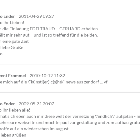
o Ender
2011-04-29 09:27
o ihr Lieben!
n die Einladung EDELTRAUD – GERHARD erhalten.
llt mir sehr gut – und ist so treffend für die beiden.
 eine gute Zeit
 liebe Grüße
o
cent Frommel
2010-10-12 11:32
e mich auf die \"künstl(er)ic(s)he\" news aus zendorf ... vf
o Ender
2009-05-31 20:07
o ihr lieben alle!
hat sich eben auch mir diese welt der vernetzung \"endlich\" aufgetan - 
sehe eure webseite und möchte paul zur gestaltung und zum aufbau gratu
hoffe auf ein wiedersehen im august.
lieben grüßen