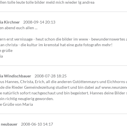
llen tolle leute tolle bilder meld mich wieder lg andrea
ia Kirchner
2008-09-14 20:13
en abend euch allen ...
ern erst vernissage - heut schon die bilder im www - bewundernswertes 
an christa - die kultur im kremstal hat eine gute fotografin mehr!
e grüße
ia
ia Windischbauer
2008-07-28 18:25
us Hannes, Christa, Erich, all die anderen Gstöttenmayrs und Eichhorns
ade die Rieder Gemeindezeitung studiert und bin dabei auf www.neunze
 natürlich sofort nachgeschaut und bin begeistert. Hannes deine Bilder s
bin richtig neugierig geworden.
be Grüße von Maria
i neubauer
2008-06-10 14:17