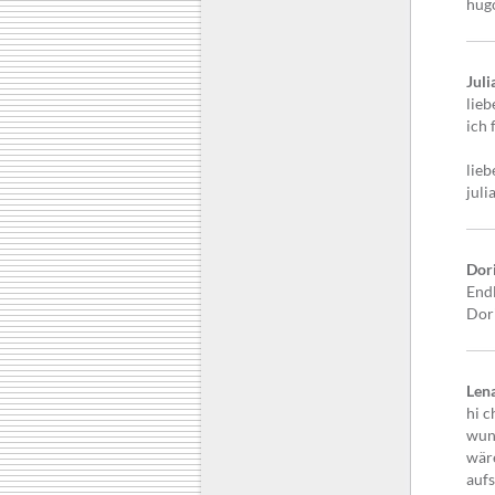
hug
Jul
lieb
ich 
lieb
juli
Dori
Endl
Dor
Len
hi c
wun
wäre
aufs